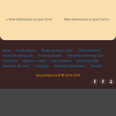
«
New submission to your form
New submission to your form
»
News
Pozdrowienia
Wesprzyj nasze radio
Oferta Reklamy
Słuchaj w aplikacjach
Dostosuj dźwięk
Wynajmij radiowego DJ’a
O autorze
Wiersze o radiu
Historia Radia
Informacje BBC
Wsparcie dla Hani
Copyright
Wsparcie dla Xawiera
Kontakt
Stacja Impreza © ® 2014-2026