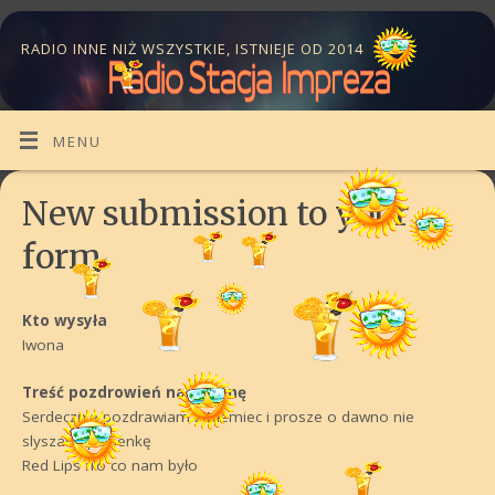
RADIO INNE NIŻ WSZYSTKIE, ISTNIEJE OD 2014
MENU
New submission to your
form
Kto wysyła
Iwona
Treść pozdrowień na antenę
Serdecznie pozdrawiam z Niemiec i prosze o dawno nie
slyszaną piosenkę
Red Lips :To co nam było