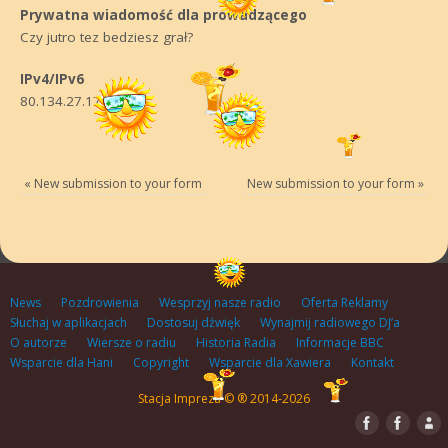
Prywatna wiadomość dla prowadzącego
Czy jutro tez bedziesz grał?
IPv4/IPv6
80.134.27.174
«
New submission to your form
New submission to your form
»
News
Pozdrowienia
Wesprzyj nasze radio
Oferta Reklamy
Słuchaj w aplikacjach
Dostosuj dźwięk
Wynajmij radiowego DJ’a
O autorze
Wiersze o radiu
Historia Radia
Informacje BBC
Wsparcie dla Hani
Copyright
Wsparcie dla Xawiera
Kontakt
Stacja Impreza © ® 2014-2026