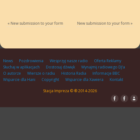
«
New submission to your form
New submission to your form
»
News
Pozdrowienia
Wesprzyj nasze radio
Oferta Reklamy
Słuchaj w aplikacjach
Dostosuj dźwięk
Wynajmij radiowego DJ’a
O autorze
Wiersze o radiu
Historia Radia
Informacje BBC
Wsparcie dla Hani
Copyright
Wsparcie dla Xawiera
Kontakt
Stacja Impreza © ® 2014-2026