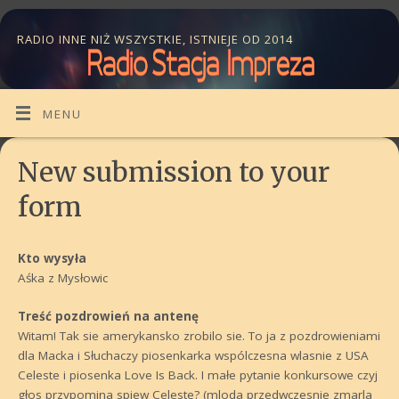
RADIO INNE NIŻ WSZYSTKIE, ISTNIEJE OD 2014
MENU
New submission to your
form
Kto wysyła
Aśka z Mysłowic
Treść pozdrowień na antenę
Witam! Tak sie amerykansko zrobilo sie. To ja z pozdrowieniami
dla Macka i Słuchaczy piosenkarka wspólczesna wlasnie z USA
Celeste i piosenka Love Is Back. I małe pytanie konkursowe czyj
głos przypomina spiew Celeste? (mloda przedwczesnie zmarla