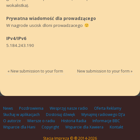
wokalistka).
Prywatna wiadomość dla prowadzącego
W nagrode uscisk dloni prowadzacego
IPv4/IPv6
5.184.243.190
«
New submission to your form
New submission to your form
»
News
Pozdrowienia
Wesprzyj nasze radio
Oferta Reklamy
Słuchaj w aplikacjach
Dostosuj dźwięk
Wynajmij radiowego DJ’a
O autorze
Wiersze o radiu
Historia Radia
Informacje BBC
Wsparcie dla Hani
Copyright
Wsparcie dla Xawiera
Kontakt
Stacja Impreza © ® 2014-2026