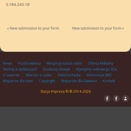
5.184.245.18
«
New submission to your form
New submission to your form
»
News
Pozdrowienia
Wesprzyj nasze radio
Oferta Reklamy
Słuchaj w aplikacjach
Dostosuj dźwięk
Wynajmij radiowego DJ’a
O autorze
Wiersze o radiu
Historia Radia
Informacje BBC
Wsparcie dla Hani
Copyright
Wsparcie dla Xawiera
Kontakt
Stacja Impreza © ® 2014-2026