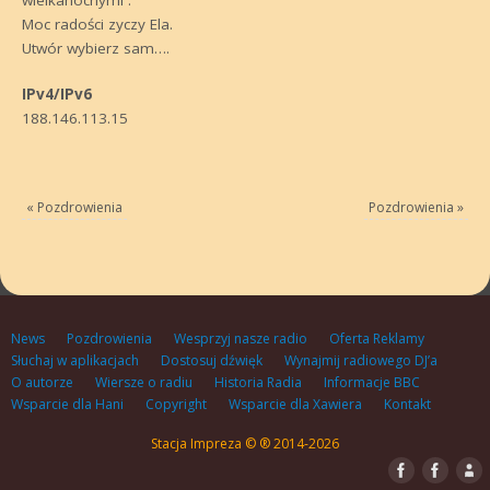
Moc radości zyczy Ela.
Utwór wybierz sam….
IPv4/IPv6
188.146.113.15
«
Pozdrowienia
Pozdrowienia
»
News
Pozdrowienia
Wesprzyj nasze radio
Oferta Reklamy
Słuchaj w aplikacjach
Dostosuj dźwięk
Wynajmij radiowego DJ’a
O autorze
Wiersze o radiu
Historia Radia
Informacje BBC
Wsparcie dla Hani
Copyright
Wsparcie dla Xawiera
Kontakt
Stacja Impreza © ® 2014-2026