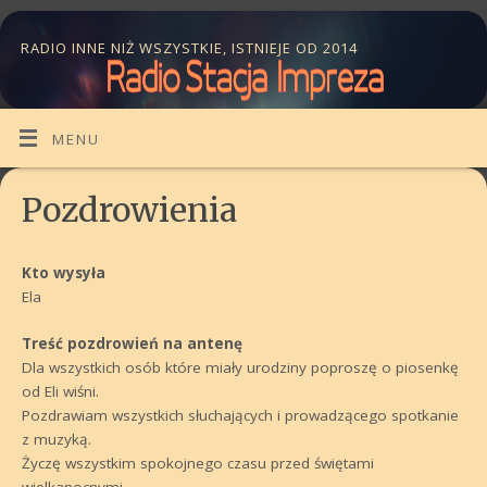
RADIO INNE NIŻ WSZYSTKIE, ISTNIEJE OD 2014
MENU
Pozdrowienia
Kto wysyła
Ela
Treść pozdrowień na antenę
Dla wszystkich osób które miały urodziny poproszę o piosenkę
od Eli wiśni.
Pozdrawiam wszystkich słuchających i prowadzącego spotkanie
z muzyką.
Życzę wszystkim spokojnego czasu przed świętami
wielkanocnymi .