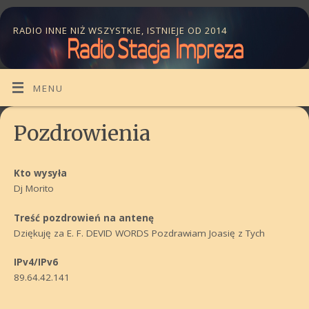
RADIO INNE NIŻ WSZYSTKIE, ISTNIEJE OD 2014
MENU
Pozdrowienia
Kto wysyła
Dj Morito
Treść pozdrowień na antenę
Dziękuję za E. F. DEVID WORDS Pozdrawiam Joasię z Tych
IPv4/IPv6
89.64.42.141