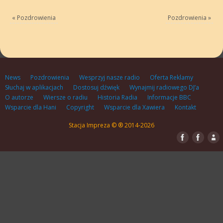
«
Pozdrowienia
Pozdrowienia
»
News
Pozdrowienia
Wesprzyj nasze radio
Oferta Reklamy
Słuchaj w aplikacjach
Dostosuj dźwięk
Wynajmij radiowego DJ’a
O autorze
Wiersze o radiu
Historia Radia
Informacje BBC
Wsparcie dla Hani
Copyright
Wsparcie dla Xawiera
Kontakt
Stacja Impreza © ® 2014-2026