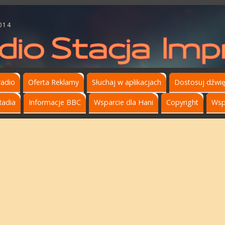
014
radio
Oferta Reklamy
Słuchaj w aplikacjach
Dostosuj dźwi
Radia
Informacje BBC
Wsparcie dla Hani
Copyright
Wsp