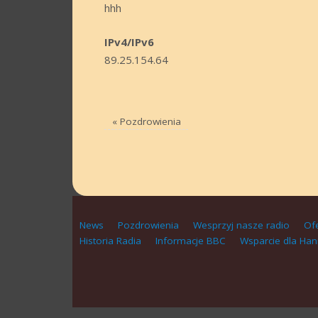
hhh
IPv4/IPv6
89.25.154.64
«
Pozdrowienia
News
Pozdrowienia
Wesprzyj nasze radio
Of
Historia Radia
Informacje BBC
Wsparcie dla Han