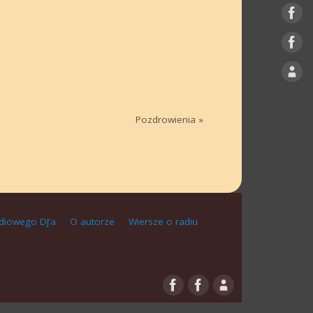
Pozdrowienia
»
diowego DJ’a
O autorze
Wiersze o radiu