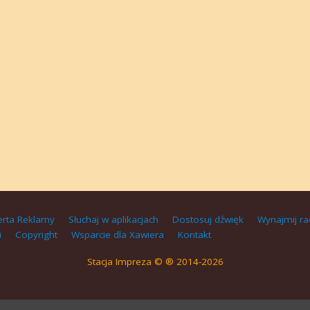
erta Reklamy
Słuchaj w aplikacjach
Dostosuj dźwięk
Wynajmij ra
i
Copyright
Wsparcie dla Xawiera
Kontakt
Stacja Impreza © ® 2014-2026