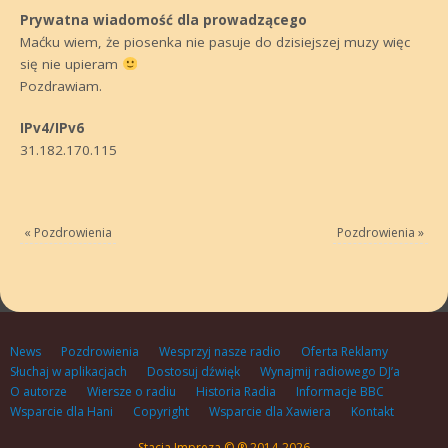
Prywatna wiadomość dla prowadzącego
Maćku wiem, że piosenka nie pasuje do dzisiejszej muzy więc
się nie upieram
Pozdrawiam.
IPv4/IPv6
31.182.170.115
«
Pozdrowienia
Pozdrowienia
»
News
Pozdrowienia
Wesprzyj nasze radio
Oferta Reklamy
Słuchaj w aplikacjach
Dostosuj dźwięk
Wynajmij radiowego DJ’a
O autorze
Wiersze o radiu
Historia Radia
Informacje BBC
Wsparcie dla Hani
Copyright
Wsparcie dla Xawiera
Kontakt
Stacja Impreza © ® 2014-2026