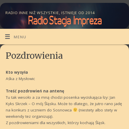
RADIO INNE NIŻ WSZYSTKIE, ISTNIEJE OD 2014
MENU
Pozdrowienia
Kto wysyła
Aśka z Mysłowic
Treść pozdrowień na antenę
Tu tak wesoło a za mną chodzi posenka wyciskająca łzy: Jan
Kyks Skrzek – O mój Śląsku. Może to dlatego, że jutro rano jadę
na konkurs z uczniem do Sosnowca
(niestety albo stety w
weekendy tez organizują).
Z pozdrowieniami dla wszystkich, którzy kochają Śląsk.