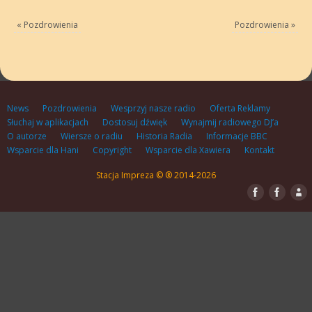
«
Pozdrowienia
Pozdrowienia
»
News
Pozdrowienia
Wesprzyj nasze radio
Oferta Reklamy
Słuchaj w aplikacjach
Dostosuj dźwięk
Wynajmij radiowego DJ’a
O autorze
Wiersze o radiu
Historia Radia
Informacje BBC
Wsparcie dla Hani
Copyright
Wsparcie dla Xawiera
Kontakt
Stacja Impreza © ® 2014-2026