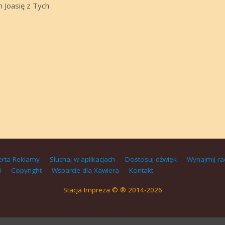
 Joasię z Tych
erta Reklamy
Słuchaj w aplikacjach
Dostosuj dźwięk
Wynajmij ra
i
Copyright
Wsparcie dla Xawiera
Kontakt
Stacja Impreza © ® 2014-2026