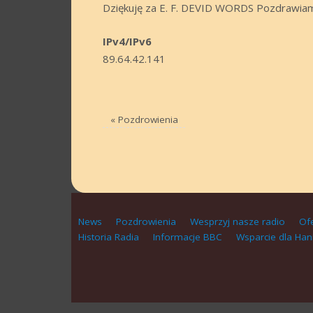
Dziękuję za E. F. DEVID WORDS Pozdrawiam
IPv4/IPv6
89.64.42.141
«
Pozdrowienia
News
Pozdrowienia
Wesprzyj nasze radio
Of
Historia Radia
Informacje BBC
Wsparcie dla Han