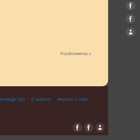
Pozdrowienia
»
diowego DJ’a
O autorze
Wiersze o radiu