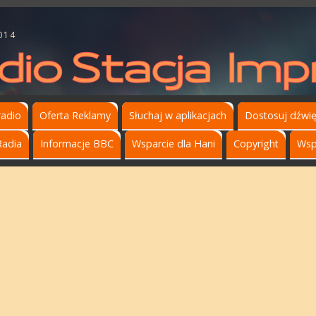
014
radio
Oferta Reklamy
Słuchaj w aplikacjach
Dostosuj dźwi
Radia
Informacje BBC
Wsparcie dla Hani
Copyright
Wsp