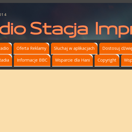
014
radio
Oferta Reklamy
Słuchaj w aplikacjach
Dostosuj dźwi
Radia
Informacje BBC
Wsparcie dla Hani
Copyright
Wsp