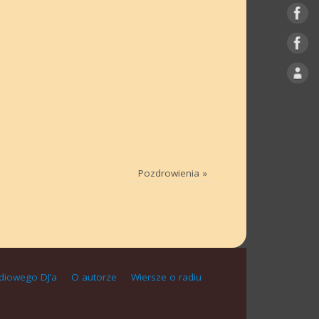
Pozdrowienia
»
diowego DJ’a
O autorze
Wiersze o radiu