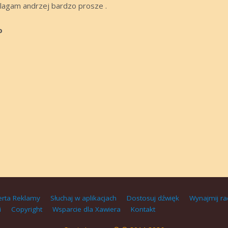
 blagam andrzej bardzo prosze .
o
erta Reklamy
Słuchaj w aplikacjach
Dostosuj dźwięk
Wynajmij ra
i
Copyright
Wsparcie dla Xawiera
Kontakt