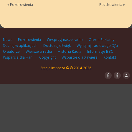
«
Pozdrowienia
Pozdrowienia
»
News
Pozdrowienia
Wesprzyj nasze radio
Oferta Reklamy
Słuchaj w aplikacjach
Dostosuj dźwięk
Wynajmij radiowego DJ’a
O autorze
Wiersze o radiu
Historia Radia
Informacje BBC
Wsparcie dla Hani
Copyright
Wsparcie dla Xawiera
Kontakt
Stacja Impreza © ® 2014-2026