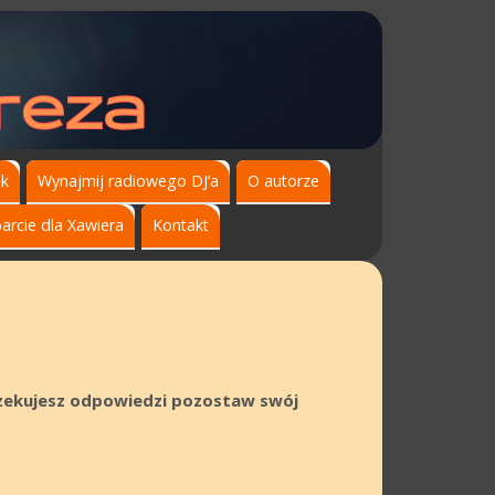
ęk
Wynajmij radiowego DJ’a
O autorze
arcie dla Xawiera
Kontakt
oczekujesz odpowiedzi pozostaw swój