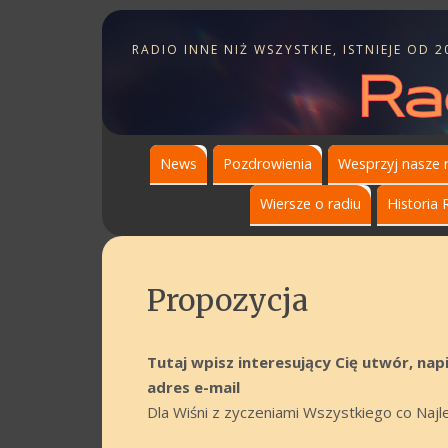
RADIO INNE NIŻ WSZYSTKIE, ISTNIEJE OD 2
News
Pozdrowienia
Wesprzyj nasze 
Wiersze o radiu
Historia 
Propozycja
Tutaj wpisz interesujący Cię utwór, na
adres e-mail
Dla Wiśni z zyczeniami Wszystkiego co Naj