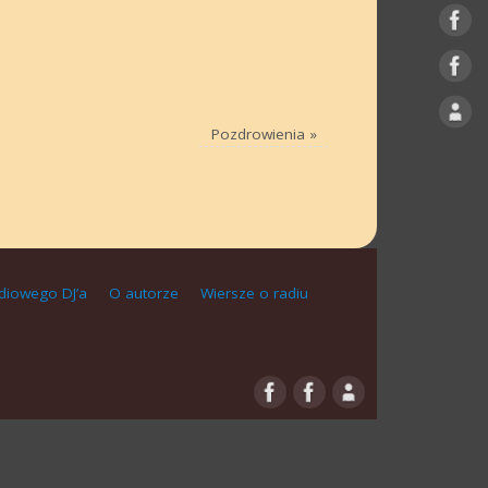
Pozdrowienia
»
diowego DJ’a
O autorze
Wiersze o radiu