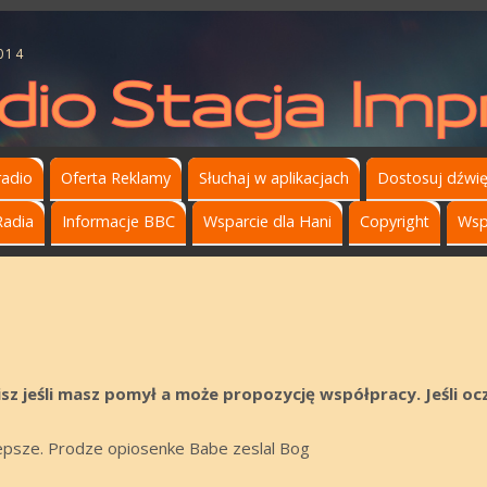
014
radio
Oferta Reklamy
Słuchaj w aplikacjach
Dostosuj dźwi
Radia
Informacje BBC
Wsparcie dla Hani
Copyright
Wsp
pisz jeśli masz pomył a może propozycję współpracy. Jeśli 
lepsze. Prodze opiosenke Babe zeslal Bog