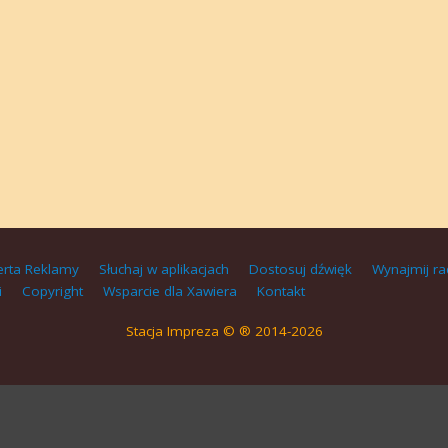
erta Reklamy
Słuchaj w aplikacjach
Dostosuj dźwięk
Wynajmij ra
i
Copyright
Wsparcie dla Xawiera
Kontakt
Stacja Impreza © ® 2014-2026