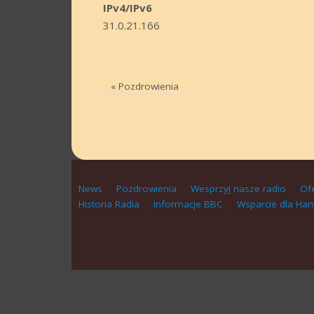
IPv4/IPv6
31.0.21.166
«
Pozdrowienia
News
Pozdrowienia
Wesprzyj nasze radio
Of
Historia Radia
Informacje BBC
Wsparcie dla Han