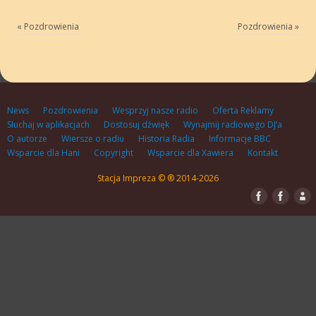
«
Pozdrowienia
Pozdrowienia
»
News
Pozdrowienia
Wesprzyj nasze radio
Oferta Reklamy
Słuchaj w aplikacjach
Dostosuj dźwięk
Wynajmij radiowego DJ’a
O autorze
Wiersze o radiu
Historia Radia
Informacje BBC
Wsparcie dla Hani
Copyright
Wsparcie dla Xawiera
Kontakt
Stacja Impreza © ® 2014-2026